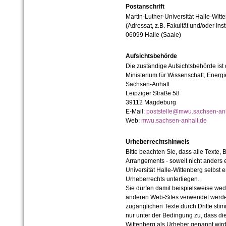
Postanschrift
Martin-Luther-Universität Halle-Witt
(Adressat, z.B. Fakultät und/oder Inst
06099 Halle (Saale)
Aufsichtsbehörde
Die zuständige Aufsichtsbehörde ist
Ministerium für Wissenschaft, Ener
Sachsen-Anhalt
Leipziger Straße 58
39112 Magdeburg
E-Mail:
poststelle@mwu.sachsen-anh
Web:
mwu.sachsen-anhalt.de
Urheberrechtshinweis
Bitte beachten Sie, dass alle Texte, 
Arrangements - soweit nicht anders er
Universität Halle-Wittenberg selbst 
Urheberrechts unterliegen.
Sie dürfen damit beispielsweise wed
anderen Web-Sites verwendet werde
zugänglichen Texte durch Dritte sti
nur unter der Bedingung zu, dass die
Wittenberg als Urheber genannt wird