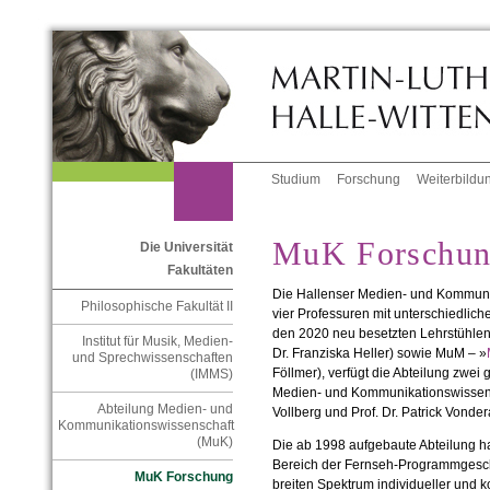
Studium
Forschung
Weiterbildu
MuK Forschu
Die Universität
Fakultäten
Die Hallenser Medien- und Kommuni
Philosophische Fakultät II
vier Professuren mit unterschiedli
den 2020 neu besetzten Lehrstühlen 
Institut für Musik, Medien-
Dr. Franziska Heller) sowie MuM – »
und Sprechwissenschaften
Föllmer), verfügt die Abteilung zwei
(IMMS)
Medien- und Kommunikationswissensc
Abteilung Medien- und
Vollberg und Prof. Dr. Patrick Vonder
Kommunikationswissenschaft
(MuK)
Die ab 1998 aufgebaute Abteilung h
Bereich der Fernseh-Programmgeschi
MuK Forschung
breiten Spektrum individueller und ko