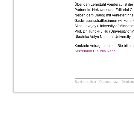
Über den Lehrstuhl Vonderau ist die A
Partner im Netzwerk und Editorial Co
Neben dem Dialog mit Vertreter:inn
Gastwissenschaftler:innen willkomme
Alice Lovejoy (University of Minnes
Prof. Dr. Tung-Hu Hu (University of 
Ukrainka Volyn National University in
Konkrete Anfragen richten Sie bitte 
Sekretariat Claudia Rabe
.
Barrierefreiheit
Datenschutz
Disclaim