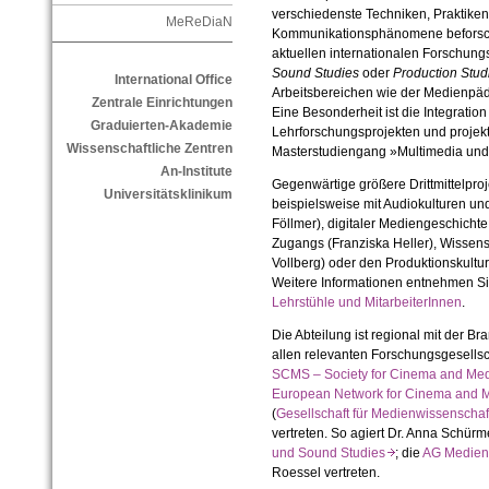
verschiedenste Techniken, Praktike
MeReDiaN
Kommunikationsphänomene beforsche
aktuellen internationalen Forschung
Sound Studies
oder
Production Stud
International Office
Arbeitsbereichen wie der Medienpäd
Zentrale Einrichtungen
Eine Besonderheit ist die Integrati
Graduierten-Akademie
Lehrforschungsprojekten und projekt
Wissenschaftliche Zentren
Masterstudiengang »Multimedia und
An-Institute
Gegenwärtige größere Drittmittelproj
Universitätsklinikum
beispielsweise mit Audiokulturen un
Föllmer), digitaler Mediengeschicht
Zugangs (Franziska Heller), Wisse
Vollberg) oder den Produktionskultu
Weitere Informationen entnehmen Sie
Lehrstühle und MitarbeiterInnen
.
Die Abteilung ist regional mit der Br
allen relevanten Forschungsgesellsch
SCMS – Society for Cinema and Me
European Network for Cinema and 
(
Gesellschaft für Medienwissenscha
vertreten. So agiert Dr. Anna Schürm
und Sound Studies
;
die
AG Medien
Roessel vertreten.