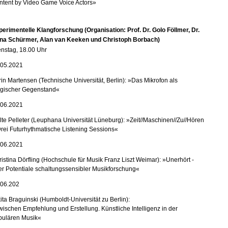
ntent by Video Game Voice Actors»
erimentelle Klangforschung (Organisation: Prof. Dr. Golo Föllmer, Dr.
na Schürmer, Alan van Keeken und Christoph Borbach)
enstag, 18.00 Uhr
.05.2021
in Martensen (Technische Universität, Berlin): »Das Mikrofon als
gischer Gegenstand«
.06.2021
te Pelleter (Leuphana Universität Lüneburg): »Zeit//Maschinen//Zu//Hören
rei Futurhythmatische Listening Sessions«
.06.2021
istina Dörfling (Hochschule für Musik Franz Liszt Weimar): »Unerhört
-
er Potentiale schaltungssensibler Musikforschung«
.06.202
ita Braguinski (Humboldt
-
Universität zu Berlin):
ischen Empfehlung und Erstellung. Künstliche Intelligenz in der
pulären Musik«