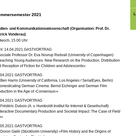
L
mmersemester 2021
dien- und Kommunikationswissenschaft (Organisation: Prof. Dr.
trick Vonderau)
twoch, 15.00 Uhr
il: 14.04.2021
G
ASTVORTRAG
ociate Professor Dr. Eva Novrup Redvall (University of Copenhagen)
eaching Young Audiences: New Research on the Production, Distribution
 Reception of Fiction for Children and Adolescents»
04.
2021
G
ASTVORTRAG
 Ben Harris (University of California, Los Angeles / SerialEyes, Berlin)
omesticating German Cinema: Bernd Eichinger and German Film
duction in the Age of ‹Consensus›»
04.
2021
G
ASTVORTRAG
 Frédéric Dubois (A. v. Humboldt-Institut für Internet & Gesellschaft)
teractive Documentary Production and Societal Impact: The Case of
Field
p
»
05.
2021
G
ASTVORTRAG
 Doron Galili (Stockholm University) «Film History and the Origins of