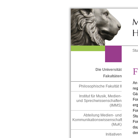
St
F
Die Universität
Fakultäten
An
Philosophische Fakultät II
reg
Gä
Institut für Musik, Medien-
For
und Sprechwissenschaften
er
(IMMS)
For
Abteilung Medien- und
St
Kommunikationswissenschaft
Fo
(MuK)
da
d
Initiativen