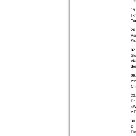
Tel
19.
Ilk
Tu
26.
Ass
Str
02.
Ste
«Ko
des
09.
Ass
Che
23.
Dr.
«Wo
A F
30.
Dr.
Pla