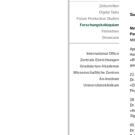
Zeitschriften
Digital Talks
So
Forum Production Studies
Forschungskolloquium
Me
Filmreihen
Pa
Showcase
Mit
Apr
International Office
Ass
Zentrale Einrichtungen
«R
and
Graduierten-Akademie
Wissenschaftliche Zentren
21.
An-Institute
Dr.
Universitätsklinikum
«D
Pro
28.
Dr.
«In
Tri
05.
Dr.