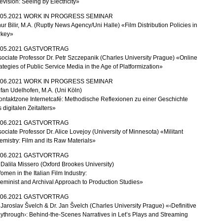
evision: Seeing by Electricity»
05.
2021
W
ORK
I
N
P
ROGRESS
S
EMINAR
nur Bilir, M.A. (Ruptly News Agency/Uni Halle) «Film Distribution Policies in
rkey»
05.
2021
G
ASTVORTRAG
ociate Professor Dr. Petr Szczepanik (Charles University Prague) «Online
ategies of Public Service Media in the Age of Platformization»
06.
2021
W
ORK
I
N
P
ROGRESS
S
EMINAR
fan Udelhofen, M.A. (Uni Köln)
ntaktzone Internetcafé: Methodische Reflexionen zu einer Geschichte
 digitalen Zeitalters»
06.
2021
G
ASTVORTRAG
ociate Professor Dr. Alice Lovejoy (University of Minnesota) «Militant
mistry: Film and its Raw Materials»
06.
2021
G
ASTVORTRAG
 Dalila Missero (Oxford Brookes University)
men in the Italian Film Industry:
eminist and Archival Approach to Production Studies
»
06.
2021
G
ASTVORTRAG
 Jaroslav Švelch & Dr. Jan Švelch (Charles University Prague) «‹Definitive
ythrough›: Behind-the-Scenes Narratives in Let’s Plays and Streaming