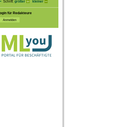
Schrift:
größer
kleiner
ogin für Redakteure