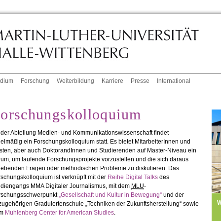
udium
Forschung
Weiterbildung
Karriere
Presse
International
orschungskolloquium
 der Abteilung Medien- und Kommunikationswissenschaft findet
elmäßig ein Forschungskolloquium statt. Es bietet MitarbeiterInnen und
sten, aber auch DoktorandInnen und Studierenden auf Master-Niveau ein
um, um laufende Forschungsprojekte vorzustellen und die sich daraus
gebenden Fragen oder methodischen Probleme zu diskutieren. Das
schungskolloquium ist verknüpft mit der
Reihe Digital Talks
des
udiengangs MMA Digitaler Journalismus, mit dem
MLU
-
rschungsschwerpunkt
„Gesellschaft und Kultur in Bewegung“
und der
W
zugehörigen Graduiertenschule „Techniken der Zukunftsherstellung“ sowie
em
Muhlenberg Center for American Studies
.