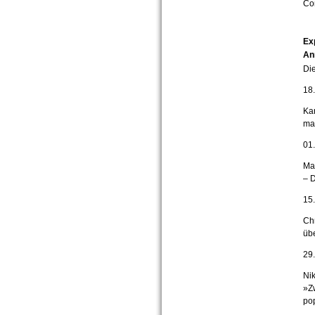
Co
Exp
An
Di
18
Kar
ma
01
Mal
– D
15
Chr
üb
29
Nik
»Zw
po