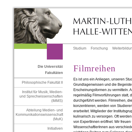
Studium
Forschung
Weiterbildu
Filmreihen
Die Universität
Fakultäten
Es ist uns ein Anliegen, unseren Stu
Philosophische Fakultät II
Grundlagenwissen und die Begeisteru
Erscheinungsformen zu vermitteln. A
Institut für Musik, Medien-
regelmäßig Filmvorführungen statt, d
und Sprechwissenschaften
durchgeführt werden. Filmreihen, di
(IMMS)
konzentrieren, werden von Studie
Abteilung Medien- und
erarbeitet. Mitglieder der Institutsg
Kommunikationswissenschaft
kulinarisch zu versorgen. Oft werde
(MuK)
von ExpertInnen eröffnet. Wir freue
WissenschaftlerInnen aus verschieden
Initiativen