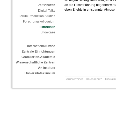
wichtigen Beitrag zum Gelingen die
an die Filmvorführung begeben wir u
Zeitschriften
eben Erlebte in entspannter Atmosphä
Digital Talks
Forum Production Studies
Forschungskolloquium
Filmreihen
Showcase
International Office
Zentrale Einrichtungen
Graduierten-Akademie
Wissenschaftliche Zentren
An-Institute
Universitätsklinikum
Barrierefreiheit
Datenschutz
Disclaim