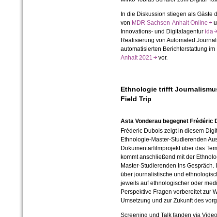
In die Diskussion stiegen als Gäste d
von
MDR Sachsen-Anhalt Online
u
Innovations- und Digitalagentur
id
Realisierung von Automated Journalis
automatisierten Berichterstattung 
Anhalt 2021
vor.
Ethnologie trifft Journalismu
Field Trip
Asta Vonderau begegnet Frédéric Du
Fréderic Dubois zeigt in diesem Digi
Ethnologie-Master-Studierenden Auss
Dokumentarfilmprojekt über das Temp
kommt anschließend mit der Ethnolo
Master-Studierenden ins Gespräch. 
über journalistische und ethnologis
jeweils auf ethnologischer oder medi
Perspektive Fragen vorbereitet zur W
Umsetzung und zur Zukunft des vorge
Screening und Talk fanden via Video