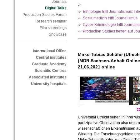
Journals
Digital Talks
Ethnologie trifft Journalismus: Int
Production Studies Forum
Sozialmedizin trifft Journalismus
Research seminar
Cyber-Kriminologie trifft Journa
Film screenings
Production Studies treffen auf Jo
Showcase
International Office
Mirko Tobias Schäfer (Utrech
Central institutes
(MDR Sachsen-Anhalt Online)
Graduate Academy
21.06.2021 online
Scientific Centres
Associated institutes
University hospitals
Universität Utrecht sehen in ihrer wi
partizipative Observation also unt
wissenschaftlichen Erkenntnissen au
Wirkung. Die Forschungsgebiete und
Mirko Tobias Schäfer zum Digital Talk