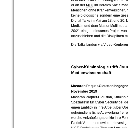
bedeutet ist das Forschungsthema vo
er an der
MLU
im Bereich Sozialmedi
Menschen ohne Krankenversicherung.
keine biologische sondern eine gesel
Digital Talks im Mai am 13. und 20.
Medizin und dem Master Multimedia 
20/21 ein gemeinsames Projekt von
anzuschieben und die Disziplinen mi
Die Talks fanden via Video-Konferenz
Cyber-Kriminologie trifft Jo
Medienwissenschaft
Masarah Paquet-Clouston begegnet 
November 2019
Masarah Paquet-Clouston, Kriminolo
Spezialistin für Cyber Security bei 
einen Einblick in ihre Arbeit über Op
geheimdienstliche Auswertung frei ve
welche Anknüpfungspunkte ihre For
Patrick Vonderau sowie der investi
VICE-Redakteurin Theresa Locker h