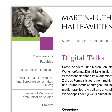
Study
Research
Continuing edu
Digital Talks
The university
Faculties
Patrick Vonderau und Maren Schust
Philosophische Fakultät II
Workshopformat Digital Talks initiier
WissenschaftlerInnen im akademisch
Institut für Musik, Medien-
Ziel des Formats ist es, einen fruc
und Sprechwissenschaften
und Journalismus anzuregen und Imp
(IMMS)
medienpraktische Arbeit an der Abt
Section of Media and
Workshops finden jeweils einmal im 
Communication Studies
Projects
Overview