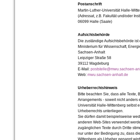
Postanschrift
Martin-Luther-Universität Halle-Witt
(Adressat, z.B. Fakultät und/oder Inst
06099 Halle (Saale)
Aufsichtsbehörde
Die zuständige Aufsichtsbehörde ist
Ministerium für Wissenschaft, Ener
Sachsen-Anhalt
Leipziger Straße 58
39112 Magdeburg
E-Mail:
poststelle@mwu.sachsen-anh
Web:
mwu.sachsen-anhalt.de
Urheberrechtshinweis
Bitte beachten Sie, dass alle Texte, 
Arrangements - soweit nicht anders er
Universität Halle-Wittenberg selbst 
Urheberrechts unterliegen.
Sie dürfen damit beispielsweise wed
anderen Web-Sites verwendet werde
zugänglichen Texte durch Dritte sti
nur unter der Bedingung zu, dass die
Wittenberg als Urheber genannt wird