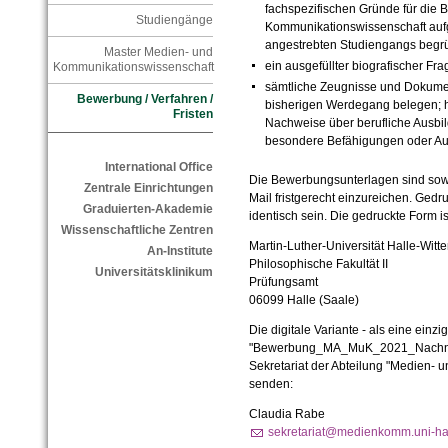
fachspezifischen Gründe für die
Studiengänge
Kommunikationswissenschaft aufg
angestrebten Studiengangs begrü
Master Medien- und
ein ausgefüllter biografischer F
Kommunikationswissenschaft
sämtliche Zeugnisse und Dokument
Bewerbung / Verfahren /
bisherigen Werdegang belegen; 
Fristen
Nachweise über berufliche Ausbil
besondere Befähigungen oder Au
International Office
Die Bewerbungsunterlagen sind sowo
Zentrale Einrichtungen
Mail fristgerecht einzureichen. Ged
Graduierten-Akademie
identisch sein. Die gedruckte Form 
Wissenschaftliche Zentren
Martin-Luther-Universität Halle-Witt
An-Institute
Philosophische Fakultät II
Universitätsklinikum
Prüfungsamt
06099 Halle (Saale)
Die digitale Variante - als eine ein
"Bewerbung_MA_MuK_2021_Nachname
Sekretariat der Abteilung "Medien-
senden:
Claudia Rabe
sekretariat@medienkomm.uni-ha