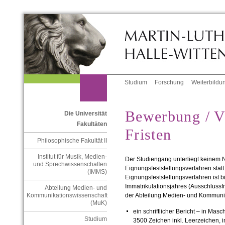
Studium
Forschung
Weiterbildu
Bewerbung / Ve
Die Universität
Fakultäten
Fristen
Philosophische Fakultät II
Institut für Musik, Medien-
Der Studiengang unterliegt keinem N
und Sprechwissenschaften
Eignungsfeststellungsverfahren stat
(IMMS)
Eignungsfeststellungsverfahren ist b
Immatrikulationsjahres (Ausschlussfr
Abteilung Medien- und
der Abteilung Medien- und Kommunik
Kommunikationswissenschaft
(MuK)
ein schriftlicher Bericht – in Mas
Studium
3500 Zeichen inkl. Leerzeichen, 