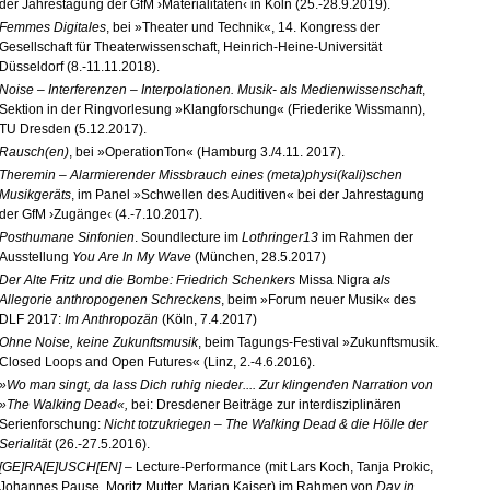
der Jahrestagung der GfM ›Materialitäten‹ in Köln (25.-28.
9.2019).
Femmes Digitales
, bei »Theater und Technik«, 14. Kongress der
Gesellschaft für Theaterwissenschaft, Heinrich-
Heine-
Universität
Düsseldorf
(8.-11.
11.
2018).
Noise – Interferenzen – Interpolationen. Musik- als Medienwissenschaft
,
Sektion in der Ringvorlesung »Klangforschung« (Friederike Wissmann),
TU Dresden (5.
12.
2017).
Rausch(en)
, bei »OperationTon« (Hamburg 3./4.
11. 2017).
Theremin – Alarmierender Missbrauch eines (meta)physi(kali)schen
Musikgeräts
, im Panel »Schwellen des Auditiven« bei der Jahrestagung
der GfM ›Zugänge‹ (4.-7.
10.
2017).
Posthumane Sinfonien
. Soundlecture im
Lothringer13
im Rahmen der
Ausstellung
You Are In My Wave
(München, 28.
5.2017)
Der Alte Fritz und die Bombe
:
Friedrich Schenkers
Missa Nigra
als
Allegorie anthropogenen Schreckens
, beim »Forum neuer Musik« des
DLF 2017:
Im Anthropozän
(Köln, 7.
4.2017)
Ohne Noise, keine Zukunftsmusik
, beim Tagungs-
Festival »Zukunftsmusik.
Closed Loops and Open Futures« (Linz, 2.-4.
6.2016).
»Wo man singt, da lass Dich ruhig nieder....
Zur klingenden Narration von
»The Walking Dead«,
bei: Dresdener Beiträge zur interdisziplinären
Serienforschung:
Nicht totzukriegen – The Walking Dead & die Hölle der
Serialität
(26.-27.
5.2016).
[GE]RA[E]USCH[EN]
– Lecture-
Performance (mit Lars Koch, Tanja Prokic,
Johannes Pause, Moritz Mutter, Marian Kaiser) im Rahmen von
Day in