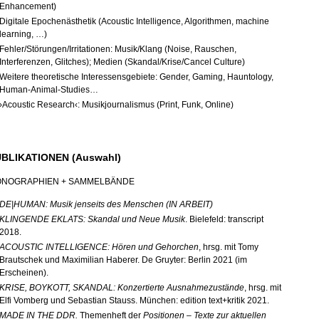
Enhancement)
Digitale Epochenästhetik (Acoustic Intelligence, Algorithmen, machine
learning, …)
Fehler/Störungen/Irritationen: Musik/Klang (Noise, Rauschen,
Interferenzen, Glitches); Medien (Skandal/Krise/Cancel Culture)
Weitere theoretische Interessensgebiete: Gender, Gaming, Hauntology,
Human-Animal-Studies…
›Acoustic Research‹: Musikjournalismus (Print, Funk, Online)
BLIKATIONEN (Auswahl)
NOGRAPHIEN + SAMMELBÄNDE
DE|HUMAN: Musik jenseits des Menschen (IN ARBEIT)
KLINGENDE EKLATS: Skandal und Neue Musik
. Bielefeld: transcript
2018.
ACOUSTIC INTELLIGENCE: Hören und Gehorchen
, hrsg. mit Tomy
Brautschek und Maximilian Haberer. De Gruyter: Berlin 2021 (im
Erscheinen).
KRISE, BOYKOTT, SKANDAL: Konzertierte Ausnahmezustände
, hrsg. mit
Elfi Vomberg und Sebastian Stauss. München: edition text+kritik 2021.
MADE IN THE DDR.
Themenheft
der
Positionen – Texte zur aktuellen