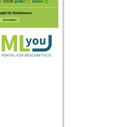
Schrift:
größer
kleiner
ogin für Redakteure