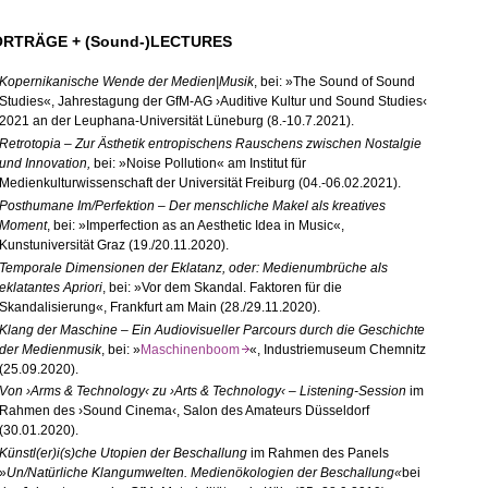
RTRÄGE + (Sound-)LECTURES
Kopernikanische Wende der Medien|Musik
, bei: »The Sound of Sound
Studies«, Jahrestagung der GfM-AG ›Auditive Kultur und Sound Studies‹
2021 an der Leuphana-Universität Lüneburg (8.-10.7.2021).
Retrotopia
–
Zur Ästhetik entropischens Rauschens zwischen Nostalgie
und Innovation,
bei: »Noise Pollution« am Institut für
Medienkulturwissenschaft der Universität Freiburg (04.-06.
02.
2021).
Posthumane Im/Perfektion
–
Der menschliche Makel als kreatives
Moment
, bei: »Imperfection as an Aesthetic Idea in Music«,
Kunstuniversität Graz (19./20.
11.
2020).
Temporale Dimensionen der Eklatanz
, oder: Medienumbrüche als
eklatantes Apriori
, bei: »Vor dem Skandal. Faktoren für die
Skandalisierung«, Frankfurt am Main (28./29.
11.
2020).
Klang der Maschine –
Ein Audiovisueller Parcours durch die Geschichte
der Medienmusik
, bei: »
Maschinenboom
«, Industriemuseum Chemnitz
(25.
09.
2020).
Von ›Arms & Technology‹ zu ›Arts & Technology‹ –
Listening
-Session
im
Rahmen des ›Sound Cinema‹, Salon des Amateurs Düsseldorf
(30.
01.
2020).
Künstl
(er)i(s)che
Utopien der Beschallung
im Rahmen des Panels
»
Un/Natürliche Klangumwelten. Medienökologien der Beschallung«
bei