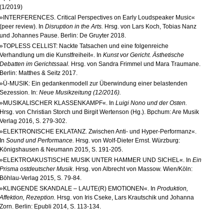
(1/2019)
»INTERFERENCES. Critical Perspectives on Early Loudspeaker Music«
(peer review)
. In
Disruption in the Arts.
Hrsg. von
Lars Koch, Tobias Nanz
und Johannes Pause. Berlin: De Gruyter 2018.
»TOPLESS CELLIST: Nackte Tatsachen und eine folgenreiche
Verhandlung um die Kunstfreiheit«. In
Kunst vor Gericht. Ästhetische
Debatten im Gerichtssaal.
Hrsg. von
Sandra Frimmel und Mara Traumane.
Berlin: Matthes & Seitz 2017.
»Ü-MUSIK: Ein gedankenmodell zur Überwindung einer belastenden
Sezession. In:
Neue Musikzeitung
(12/2016).
»MUSIKALISCHER KLASSENKAMPF«. In
Luigi Nono und der Osten.
Hrsg. von
Christian Storch und Birgit Wertenson (Hg.).
Bpchum: Are Musik
Verlag 2016, S. 279-302.
»ELEKTRONISCHE EKLATANZ. Zwischen Anti- und Hyper-Performanz«.
In
Sound und Performance.
Hrsg. von
Wolf-Dieter Ernst. Würzburg:
Königshausen & Neumann 2015, S. 191-205.
»ELEKTROAKUSTISCHE MUSIK UNTER HAMMER UND SICHEL«. In
Ein
Prisma ostdeutscher Musik
. Hrsg. von
Albrecht von Massow. Wien/Köln:
Böhlau-Verlag 2015, S. 79-84.
»KLINGENDE SKANDALE – LAUTE(R) EMOTIONEN«. In
Produktion,
Affektion, Rezeption.
Hrsg. von
Iris Cseke, Lars Krautschik und Johanna
Zorn. Berlin: Epubli 2014, S. 113-134.