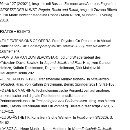
Musik
127 (2/2021), hrsg. mit mit Bastian Zimmermann/Andreas Engström.
GESETZE DER KUNST. Regeln, Recht und Ritual
, hrsg. mit
Zuzana Biľová
/ Lisa Marie Bowler / Madalina Rosca / Mara Rusch, Münster:
LIT Verlag
2018.
FSÄTZE + ESSAYS
»THE EXTENSIONS OF OPERA: From Physical Co-Presence to Virtual
Participation«
.
In:
Contemporary Music Review
2022 (Peer Review; im
Erscheinen).
»VOM STARMAN ZUM BLACKSTAR: Tod und Wiedergeburt des
›Trickster‹ David Bowie«. In
Jugend, Musik und Film.
Hrsg. von Carsten
Heinze, Kathrin Dreckmann, Dagmar Hoffmann, Dirk Matejovski.
DeGruyter: Berlin
2021.
»GENERATION +-1980. Transmediale Audiovisionen«. In
Musikvideo
reloaded.
Hrsg. von Kathrin Dreckmann. Berlin: Springer 2021, S. 91-108.
»DEAE EX MACHINA. Technofeministische Perspektiven auf analoge,
elektronische und digitale Pionierinnen musiktheatraler
Performancekunst«. In
Technologien des Performativen.
Hrsg. von Maren
Butte, Kathrin Dreckmann und Elfi Vomberg. Bielefeld: transcript 2020, S.
410-412.
»LUDO-ÄSTHETIK. Künstl(er)i(s)che Welten«. In
Positionen
(8/2020), S.
54-62.
»(A)SOZIAL: Neue Musik – Neue Medien«. In
Neue Zeitschrift für Musik