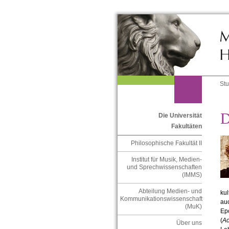
St
D
Die Universität
Fakultäten
Philosophische Fakultät II
Institut für Musik, Medien-
und Sprechwissenschaften
(IMMS)
Abteilung Medien- und
kul
Kommunikationswissenschaft
auc
(MuK)
Epo
(
Ac
Über uns