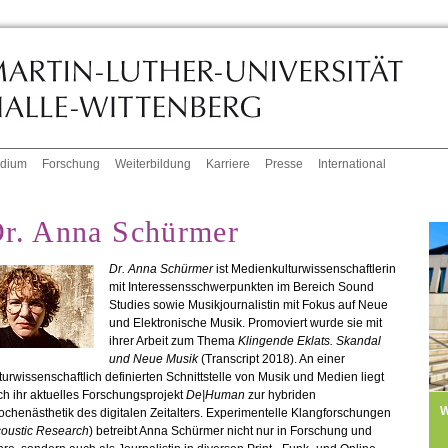
udium
Forschung
Weiterbildung
Karriere
Presse
International
r. Anna Schürmer
Dr. Anna Schürmer
ist Medienkulturwissenschaftlerin
mit Interessensschwerpunkten im Bereich Sound
Studies sowie Musikjournalistin mit Fokus auf Neue
und Elektronische Musik. Promoviert wurde sie mit
ihrer Arbeit zum Thema
Klingende Eklats. Skandal
und Neue Musik
(Transcript 2018). An einer
turwissenschaftlich definierten Schnittstelle von Musik und Medien liegt
h ihr aktuelles Forschungsprojekt
De|Human
zur hybriden
W
chenästhetik des digitalen Zeitalters. Experimentelle Klangforschungen
oustic Research
) betreibt Anna Schürmer nicht nur in Forschung und