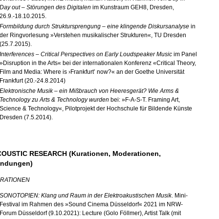
Day out – Störungen des Digitalen
im Kunstraum GEH8, Dresden,
26.
9.-18.
10.
2015.
Formbildung durch Struktursprengung – eine klingende Diskursanalyse
in
der Ringvorlesung »Verstehen musikalischer Strukturen«, TU Dresden
(25.
7.2015).
Interferences – Critical Perspectives on Early Loudspeaker Music
im Panel
»Disruption in the Arts« bei der internationalen Konferenz «Critical Theory,
Film and Media: Where is ›Frankfurt’ now?« an der Goethe Universität
Frankfurt (20.-24.
8.2014)
Elektronische Musik – ein Mißbrauch von Heeresgerät? Wie Arms &
Technology zu Arts & Technology wurden
bei: »F-
A-S-
T. Framing Art,
Science & Technology«, Pilotprojekt der Hochschule für Bildende Künste
Dresden (7.
5.2014).
OUSTIC RESEARCH (Kurationen, Moderationen,
ndungen)
RATIONEN
SONOTOPIEN: Klang und Raum in der Elektroakustischen Musik
. Mini-
Festival im Rahmen des »Sound Cinema Düsseldorf« 2021 im NRW-
Forum Düsseldorf (9.10.2021): Lecture (Golo Föllmer), Artist Talk (mit