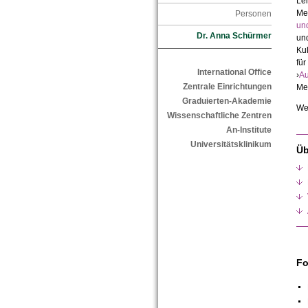
Leh
Med
Personen
un
Dr. Anna Schürmer
und
Kul
für
International Office
›
Au
Zentrale Einrichtungen
Me
Graduierten-Akademie
Wei
Wissenschaftliche Zentren
An-Institute
Universitätsklinikum
Üb
Fo