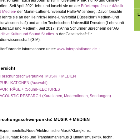
re, sondern auch als Journalistin in diversen Print-, Funk- und Online-
ien. Seit April 2021 lehrt und forscht sie an der
Brückenprofessur ›Musik
d Medien‹
der Martin-Luther-Universität Halle-Wittenberg. Davor forschte
L
 lehrte sie an der Heinrich-Heine-Universität Düsseldorf (Medien- und
turwissenschaft) und an der Technischen-Universität Dresden (Lehrstuhö
 Literatur und Medien). Seit 2017 ist Anna Schürmer Sprecherin der AG
ditive Kultur und Sound Studies
‹ der Gesellschaft für
dienwissenschaft (GfM).
terführende Informationen unter:
www.interpolationen.de
ersicht
Forschungsschwerpunkte: MUSIK + MEDIEN
PUBLIKATIONEN (Auswahl)
VORTRÄGE + (Sound-)LECTURES
ACOUSTIC RESEARCH (Kurationen, Moderationen, Sendungen)
rschungsschwerpunkte: MUSIK + MEDIEN
Experimentelle/Neue/Elektronische Musik/Klangkunst
De|Human: Post- und Transhumanismus (Humanismuskritik, techn.