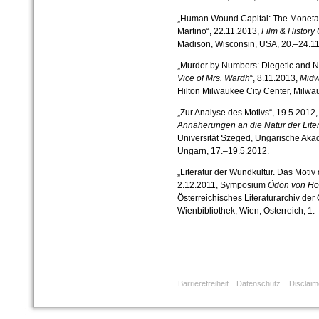
„Human Wound Capital: The Monetary
Martino“, 22.11.2013,
Film & History
Madison, Wisconsin, USA, 20.–24.11
„Murder by Numbers: Diegetic and 
Vice of Mrs. Wardh
“, 8.11.2013,
Midw
Hilton Milwaukee City Center, Milwa
„Zur Analyse des Motivs“, 19.5.201
Annäherungen an die Natur der Liter
Universität Szeged, Ungarische Aka
Ungarn, 17.–19.5.2012.
„Literatur der Wundkultur. Das Motiv
2.12.2011, Symposium
Ödön von Horv
Österreichisches Literaturarchiv der 
Wienbibliothek, Wien, Österreich, 1.
Barrierefreiheit
Datenschutz
Disclaim