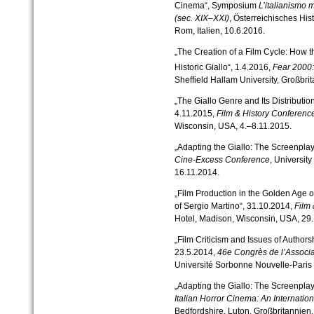
Cinema“, Symposium
L’italianismo 
(sec. XIX–XXI)
, Österreichisches His
Rom, Italien, 10.6.2016.
„The Creation of a Film Cycle: How 
Historic Giallo“, 1.4.2016,
Fear 2000:
Sheffield Hallam University, Großbri
„The Giallo Genre and Its Distribution
4.11.2015,
Film & History Conferenc
Wisconsin, USA, 4.–8.11.2015.
„Adapting the Giallo: The Screenplay
Cine-Excess Conference
, University
16.11.2014.
„Film Production in the Golden Age o
of Sergio Martino“, 31.10.2014,
Film
Hotel, Madison, Wisconsin, USA, 29
„Film Criticism and Issues of Author
23.5.2014,
46e Congrès de l’Associa
Université Sorbonne Nouvelle-Paris 3
„Adapting the Giallo: The Screenplay
Italian Horror Cinema: An Internatio
Bedfordshire, Luton, Großbritannien,