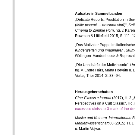
Aufsätze in Sammelbänden
„Delicate Reports: Prostitution in S
(
Mille peccati … nessuna virtù
)“,
Sel
Cinema to Zombie Porn
, hg. v. Kar
Rowman & Littlefield 2015, S. 111–1
„Das Motiv der Puppe im italienische
Kinderwelten und imaginären Räum
Göttingen: Vandenhoeck & Ruprecht
„Die Unschärfe der Motivtheorie“,
Un
hg. v. Endre Hárs, Márta Horváth u. 
Verlag Trier 2014, S. 83–94.
Herausgeberschaften
Cine-Excess eJournal
(2017), H. 3 „
Perspectives on a Cult Classic“. Hg. 
excess.co.uk/issue-3-mark-of-the-de
Maske und Kothurn.
Internationale B
Medienwissenschaft
60 (2015), H. 1 
u. Martin Vejvar.