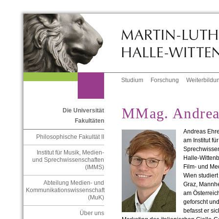
Studium
Forschung
Weiterbildu
MMag. Andreas
Die Universität
Fakultäten
Andreas Ehren
Philosophische Fakultät II
am Institut f
Sprechwissen
Institut für Musik, Medien-
Halle-Wittenb
und Sprechwissenschaften
Film- und Med
(IMMS)
Wien studiert
Abteilung Medien- und
Graz, Mannhe
Kommunikationswissenschaft
am Österreich
(MuK)
geforscht und
befasst er si
Über uns