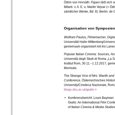
Ödön von Horváth:
Figaro läßt sich 
Mitarb. v. A. E. u. Martin Vejvar (= 
sämtlicher Werke
, Bd. 8). Berlin: de
Organisation von Symposien
Wolfram Paulus, Filmemacher. Digi
Universität Halle-Wittenberg/Univer
gemeinsam organisiert mit Iris Laner
Popular Italian Cinema: Sources, Arc
Università degli Studi di Roma „La S
Institut Rom, 30.11.–1.12.2017, gem
Morreale.
The Strange Vice of Mrs. Wardh
and 
Conference
, Österreichisches Histor
University/Cineteca Nazionale, Rom,
blogs.shu.ac.uk/giallo
Konferenzbericht: Louis Bayman: 
Giallo: An International Film Co
of Italian Cinema & Media Studie