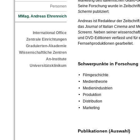
Marketing des italienischen Giallo-
Seine Forschung wurde in Zeitschrif
Personen
Schermi
publiziert.
MMag. Andreas Ehrenreich
Andreas ist Redakteur der Zeitschrif
das
Journal of Italian Cinema and M
Screens
. Neben seiner wissenschaftli
International Office
und DVD-Editionen verfasst und für 
Zentrale Einrichtungen
Fernsehproduktionen gearbeitet.
Graduierten-Akademie
Wissenschaftliche Zentren
An-Institute
Schwerpunkte in Forschung 
Universitätsklinikum
Filmgeschichte
Medientheorie
Medienindustrien
Produktion
Distribution
Marketing
Publikationen (Auswahl)