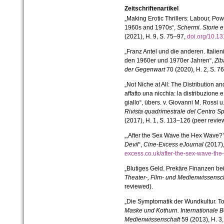
Zeitschriftenartikel
„Making Erotic Thrillers: Labour, Pow
1960s and 1970s“,
Schermi. Storie e
(2021), H. 9, S. 75–97,
doi.org/10.
„Franz Antel und die anderen. Italie
den 1960er und 1970er Jahren“,
Zib
der Gegenwart
70 (2020), H. 2, S. 7
„Not Niche at All: The Distribution a
affatto una nicchia: la distribuzione
giallo“, übers. v. Giovanni M. Rossi u
Rivista quadrimestrale del Centro S
(2017), H. 1, S. 113–126 (peer revie
„‚After the Sex Wave the Hex Wave?
Devil
“,
Cine-Excess eJournal
(2017),
excess.co.uk/after-the-sex-wave-th
„Blutiges Geld. Prekäre Finanzen bei
Theater-, Film- und Medienwissensc
reviewed).
„Die Symptomatik der Wundkultur. T
Maske und Kothurn. Internationale Be
Medienwissenschaft
59 (2013), H. 3