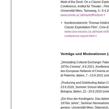
Mark of the Devil
: On a Classic Explo
Conference
, Institut für Theater-, 
Universität Wien, Tamsweg, 3.–5.4.2
www.univie.ac.at/markofthedevil
Konferenzbericht: Thomas Hödl/J
Classic Exploitation Film”,
Cine-E
www.cine-excess.co.uk/mark-of-the
conference-report.html
Vorträge und Moderationen 
„Simulating Cultural Exchange: Fak
1970s Cinema“, 8.6.2021, Konferen
des European Network of Cinema and
di Palermo, Italien, 7.–13.6.2021 (onl
„Producing and Distributing Italian 
23.6.2020, Summer School
Mediating
Bologna, Italien, 22.–25.6.2020 (onli
„Ein Kino der Kontingenz. Das itali
1970er Jahre“, Seminar
Neorealismo 
genere
, Universität Wien, Österreich