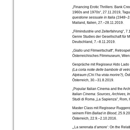
„Financing Erotic Thrillers: Bank Cre
1960s and 1970s“, 27.11.2019, Tag
questione sessuale in Italia (1948–
Mailand, Italien, 27.–28.11.2019.
„Filmindustrie und Zeiterfahrung“, 
Genre Studies der Gesellschaft für M
Deutschland, 7.–8.11.2019.
„Giallo und Filmwirtschaft“, Retrospe
Österreichisches Filmmuseum, Wien, 
Gespräche mit Regisseur Aldo Lado 
(La corta notte delle bambole di vetr
Alptraum (Chi l’ha vista morire?)
, Ös
Österreich, 30.–31.8.2019.
„Popular Italian Cinema and the Ar
Italian Cinema: Sources, Archives, I
Studi di Roma „La Sapienza”, Rom, It
Master Class mit Regisseur Ruggero
seinem Film
Ballad in Blood
, 25.9.2
Österreich, 22.9.–2.10.2016.
„‚La serenata d’amore’: On the Relat